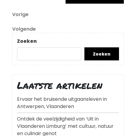
Berichtnavigatie
Vorig
Vorige
bericht
Volgend
Volgende
bericht
Zoeken
Zoeken
Laatste artikelen
Ervaar het bruisende uitgaansleven in
Antwerpen, Vlaanderen
Ontdek de veelzijdigheid van ‘Uit in
Vlaanderen Limburg’ met cultuur, natuur
en culinair genot