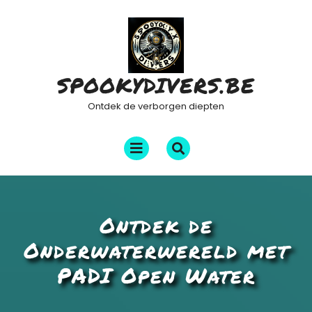
Ga
naar
de
inhoud
SPOOKYDIVERS.BE
Ontdek de verborgen diepten
Menu
openen
Ontdek de
Onderwaterwereld met
PADI Open Water